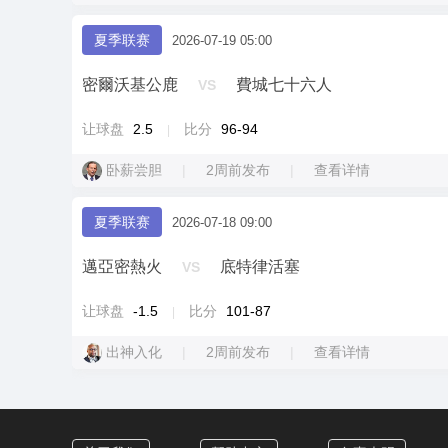
夏季联赛
2026-07-19 05:00
密爾沃基公鹿
費城七十六人
VS
让球盘
2.5
比分
96-94
|
卧薪尝胆
|
2周前发布
|
查看详情
夏季联赛
2026-07-18 09:00
邁亞密熱火
底特律活塞
VS
让球盘
-1.5
比分
101-87
|
出神入化
|
2周前发布
|
查看详情