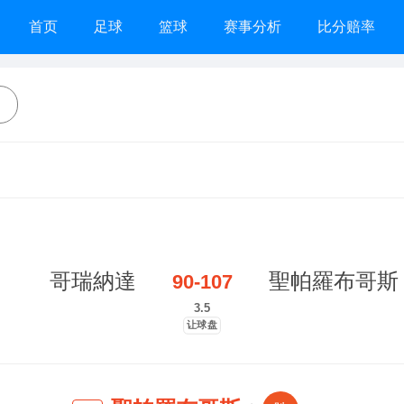
首页
足球
篮球
赛事分析
比分赔率
哥瑞納達
聖帕羅布哥斯
90-107
3.5
让球盘