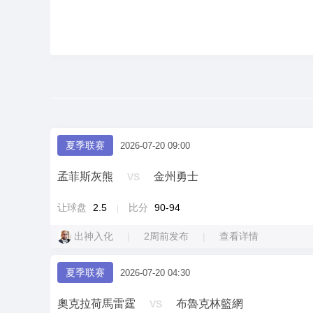
夏季联赛
2026-07-20 09:00
孟菲斯灰熊
金州勇士
VS
让球盘
2.5
比分
90-94
|
出神入化
|
2周前发布
|
查看详情
夏季联赛
2026-07-20 04:30
奧克拉荷馬雷霆
布魯克林籃網
VS