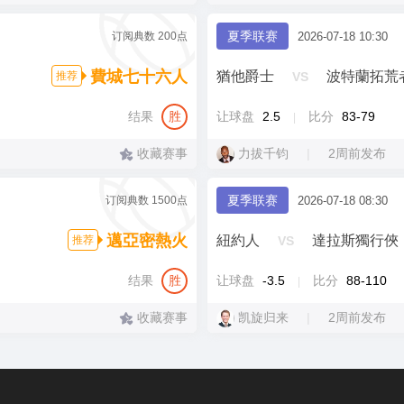
夏季联赛
2026-07-18 10:30
订阅典数
200点
費城七十六人
猶他爵士
波特蘭拓荒
VS
结果
胜
让球盘
2.5
比分
83-79
|
收藏赛事
力拔千钧
|
2周前发布
夏季联赛
2026-07-18 08:30
订阅典数
1500点
邁亞密熱火
紐約人
達拉斯獨行俠
VS
结果
胜
让球盘
-3.5
比分
88-110
|
收藏赛事
凯旋归来
|
2周前发布