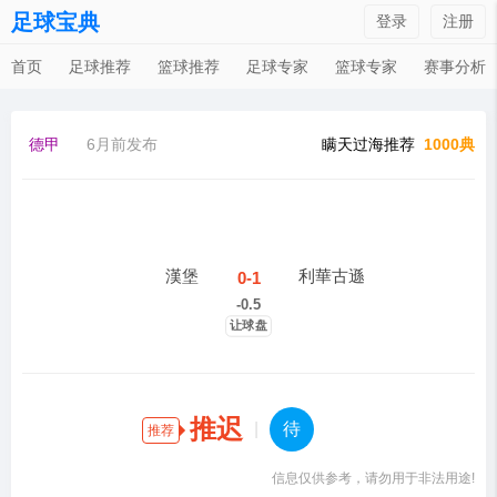
足球宝典
登录
注册
首页
足球推荐
篮球推荐
足球专家
篮球专家
赛事分析
德甲
6月前发布
瞒天过海推荐
1000典
漢堡
利華古遜
0-1
-0.5
让球盘
推迟
|
待
信息仅供参考，请勿用于非法用途!