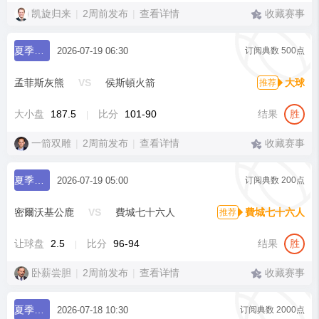
凯旋归来
|
2周前发布
|
查看详情
收藏赛事
夏季联赛
2026-07-19 06:30
订阅典数
500点
孟菲斯灰熊
VS
侯斯頓火箭
大球
大小盘
187.5
比分
101-90
结果
胜
|
一箭双雕
|
2周前发布
|
查看详情
收藏赛事
夏季联赛
2026-07-19 05:00
订阅典数
200点
密爾沃基公鹿
VS
費城七十六人
費城七十六人
让球盘
2.5
比分
96-94
结果
胜
|
卧薪尝胆
|
2周前发布
|
查看详情
收藏赛事
夏季联赛
2026-07-18 10:30
订阅典数
2000点