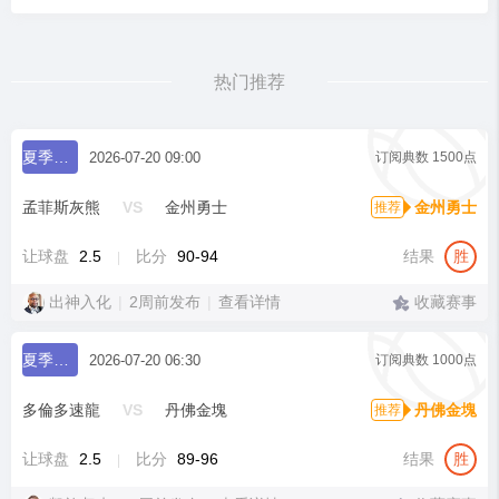
热门推荐
夏季联赛
2026-07-20 09:00
订阅典数
1500点
孟菲斯灰熊
VS
金州勇士
金州勇士
让球盘
2.5
比分
90-94
结果
胜
|
出神入化
|
2周前发布
|
查看详情
收藏赛事
夏季联赛
2026-07-20 06:30
订阅典数
1000点
多倫多速龍
VS
丹佛金塊
丹佛金塊
让球盘
2.5
比分
89-96
结果
胜
|