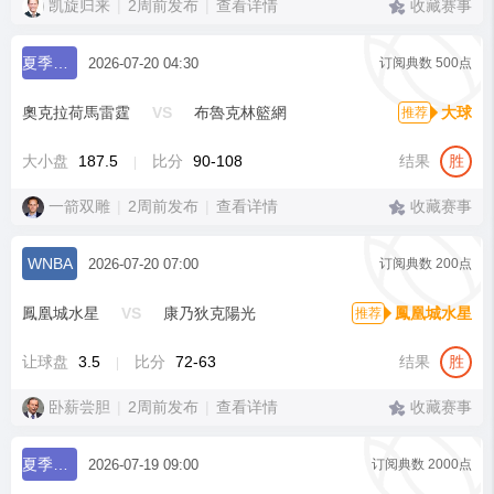
凯旋归来
|
2周前发布
|
查看详情
收藏赛事
夏季联赛
2026-07-20 04:30
订阅典数
500点
奧克拉荷馬雷霆
VS
布魯克林籃網
大球
大小盘
187.5
比分
90-108
结果
胜
|
一箭双雕
|
2周前发布
|
查看详情
收藏赛事
WNBA
2026-07-20 07:00
订阅典数
200点
鳳凰城水星
VS
康乃狄克陽光
鳳凰城水星
让球盘
3.5
比分
72-63
结果
胜
|
卧薪尝胆
|
2周前发布
|
查看详情
收藏赛事
夏季联赛
2026-07-19 09:00
订阅典数
2000点