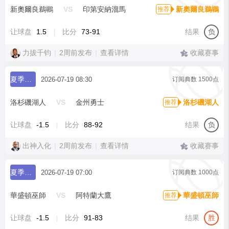
新奧爾良鵜鶘
VS
印第安納溜馬
新奧爾良鵜鶘
让球盘
1.5
比分
73-91
结果
负
|
力拔千钧
|
2周前发布
|
查看详情
收藏赛事
夏季联赛
2026-07-19 08:30
订阅典数
1500点
洛杉磯湖人
VS
金州勇士
洛杉磯湖人
让球盘
-1.5
比分
88-92
结果
负
|
出神入化
|
2周前发布
|
查看详情
收藏赛事
夏季联赛
2026-07-19 07:00
订阅典数
1000点
華盛頓巫師
VS
阿特蘭大鷹
華盛頓巫師
让球盘
-1.5
比分
91-83
结果
胜
|