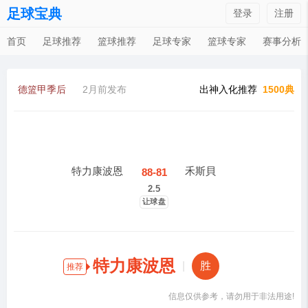
足球宝典
登录
注册
首页
足球推荐
篮球推荐
足球专家
篮球专家
赛事分析
德篮甲季后
2月前发布
出神入化推荐
1500典
特力康波恩
禾斯貝
88-81
2.5
让球盘
特力康波恩
|
胜
信息仅供参考，请勿用于非法用途!