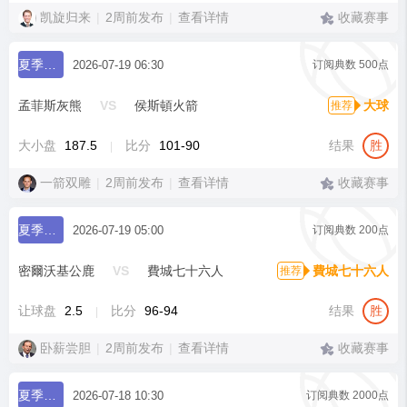
凯旋归来
|
2周前发布
|
查看详情
收藏赛事
夏季联赛
2026-07-19 06:30
订阅典数
500点
孟菲斯灰熊
VS
侯斯頓火箭
大球
大小盘
187.5
比分
101-90
结果
胜
|
一箭双雕
|
2周前发布
|
查看详情
收藏赛事
夏季联赛
2026-07-19 05:00
订阅典数
200点
密爾沃基公鹿
VS
費城七十六人
費城七十六人
让球盘
2.5
比分
96-94
结果
胜
|
卧薪尝胆
|
2周前发布
|
查看详情
收藏赛事
夏季联赛
2026-07-18 10:30
订阅典数
2000点