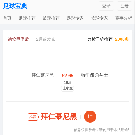
足球宝典
登录
注册
首页
足球推荐
篮球推荐
足球专家
篮球专家
赛事分析
德篮甲季后
2月前发布
力拔千钧推荐
2000典
拜仁慕尼黑
特里爾角斗士
92-65
19.5
让球盘
拜仁慕尼黑
|
胜
信息仅供参考，请勿用于非法用途!