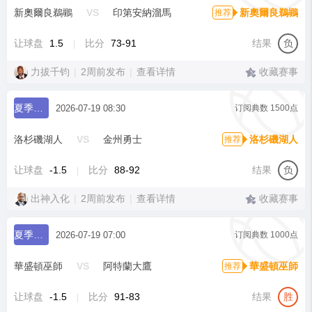
新奧爾良鵜鶘
VS
印第安納溜馬
新奧爾良鵜鶘
让球盘
1.5
比分
73-91
结果
负
|
力拔千钧
|
2周前发布
|
查看详情
收藏赛事
夏季联赛
2026-07-19 08:30
订阅典数
1500点
洛杉磯湖人
VS
金州勇士
洛杉磯湖人
让球盘
-1.5
比分
88-92
结果
负
|
出神入化
|
2周前发布
|
查看详情
收藏赛事
夏季联赛
2026-07-19 07:00
订阅典数
1000点
華盛頓巫師
VS
阿特蘭大鷹
華盛頓巫師
让球盘
-1.5
比分
91-83
结果
胜
|