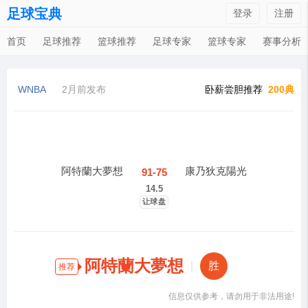
足球宝典
登录
注册
首页
足球推荐
篮球推荐
足球专家
篮球专家
赛事分析
WNBA
2月前发布
卧薪尝胆推荐
200典
阿特蘭大夢想
康乃狄克陽光
91-75
14.5
让球盘
阿特蘭大夢想
|
胜
信息仅供参考，请勿用于非法用途!