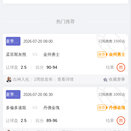
热门推荐
夏季联赛
2026-07-20 09:00
订阅典数
1500点
孟菲斯灰熊
VS
金州勇士
金州勇士
让球盘
2.5
比分
90-94
结果
胜
|
出神入化
|
2周前发布
|
查看详情
收藏赛事
夏季联赛
2026-07-20 06:30
订阅典数
1000点
多倫多速龍
VS
丹佛金塊
丹佛金塊
让球盘
2.5
比分
89-96
结果
胜
|