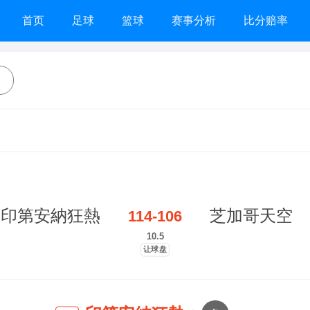
首页
足球
篮球
赛事分析
比分赔率
印第安納狂熱
芝加哥天空
114-106
10.5
让球盘