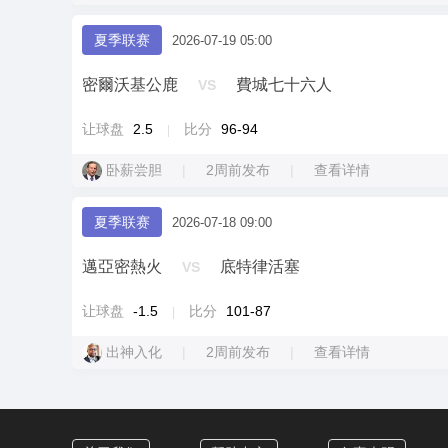
夏季联赛
2026-07-19 05:00
密爾沃基公鹿
費城七十六人
VS
让球盘
2.5
比分
96-94
|
卧薪尝胆
|
2周前发布
|
查看详情
夏季联赛
2026-07-18 09:00
邁亞密熱火
底特律活塞
VS
让球盘
-1.5
比分
101-87
|
出神入化
|
2周前发布
|
查看详情