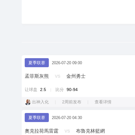
夏季联赛
2026-07-20 09:00
孟菲斯灰熊
金州勇士
VS
让球盘
2.5
比分
90-94
|
出神入化
|
2周前发布
|
查看详情
夏季联赛
2026-07-20 04:30
奧克拉荷馬雷霆
布魯克林籃網
VS