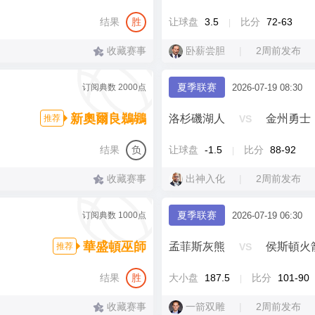
结果
胜
让球盘
3.5
比分
72-63
|
收藏赛事
卧薪尝胆
|
2周前发布
夏季联赛
2026-07-19 08:30
订阅典数
2000点
新奧爾良鵜鶘
洛杉磯湖人
金州勇士
VS
结果
负
让球盘
-1.5
比分
88-92
|
收藏赛事
出神入化
|
2周前发布
夏季联赛
2026-07-19 06:30
订阅典数
1000点
華盛頓巫師
孟菲斯灰熊
侯斯頓火
VS
结果
胜
大小盘
187.5
比分
101-90
|
收藏赛事
一箭双雕
|
2周前发布