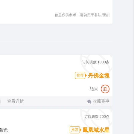
信息仅供参考，请勿用于非法用途!
订阅典数
1000点
丹佛金塊
结果
胜
|
查看详情
收藏赛事
订阅典数
200点
鳳凰城水星
陽光