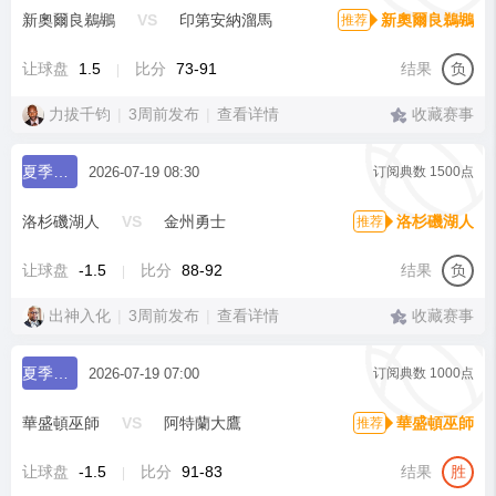
新奧爾良鵜鶘
VS
印第安納溜馬
新奧爾良鵜鶘
让球盘
1.5
比分
73-91
结果
负
|
力拔千钧
|
3周前发布
|
查看详情
收藏赛事
夏季联赛
2026-07-19 08:30
订阅典数
1500点
洛杉磯湖人
VS
金州勇士
洛杉磯湖人
让球盘
-1.5
比分
88-92
结果
负
|
出神入化
|
3周前发布
|
查看详情
收藏赛事
夏季联赛
2026-07-19 07:00
订阅典数
1000点
華盛頓巫師
VS
阿特蘭大鷹
華盛頓巫師
让球盘
-1.5
比分
91-83
结果
胜
|