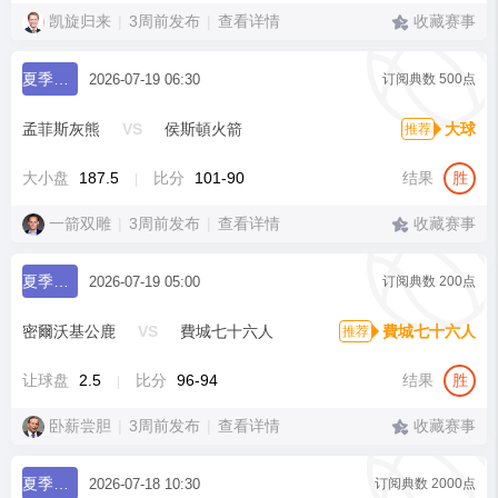
凯旋归来
|
3周前发布
|
查看详情
收藏赛事
夏季联赛
2026-07-19 06:30
订阅典数
500点
孟菲斯灰熊
VS
侯斯頓火箭
大球
大小盘
187.5
比分
101-90
结果
胜
|
一箭双雕
|
3周前发布
|
查看详情
收藏赛事
夏季联赛
2026-07-19 05:00
订阅典数
200点
密爾沃基公鹿
VS
費城七十六人
費城七十六人
让球盘
2.5
比分
96-94
结果
胜
|
卧薪尝胆
|
3周前发布
|
查看详情
收藏赛事
夏季联赛
2026-07-18 10:30
订阅典数
2000点