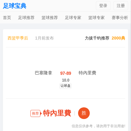
足球宝典
登录
注册
首页
足球推荐
篮球推荐
足球专家
篮球专家
赛事分析
西篮甲季后
1月前发布
力拔千钧推荐
2000典
巴塞隆拿
特內里費
97-89
10.0
让球盘
特內里費
|
胜
信息仅供参考，请勿用于非法用途!