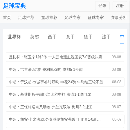
足球宝典
登录
注册
首页
足球推荐
篮球推荐
足球专家
篮球专家
赛事分析
世界杯
英超
西甲
意甲
德甲
法甲
中超
足协杯：张玉宁1射2传 十人云南遭血洗国安7-0晋级决赛
08-08
中超：韦世豪3助攻-费利佩双响 成都5-1云南
08-08
中超：于汉超-刘诚宇补时双响 申花2-0海牛终结三轮不胜
08-08
中超：基莱斯扳平蒯纪闻读秒中柱 海港1-1津门虎
08-08
中超：王钰栋送点又助攻-弗兰克双响 梅州2-2浙江
08-07
中超：胡安-卡米洛助攻-奥莫伊胡安弗破门 亚泰1-0新鹏城
08-07