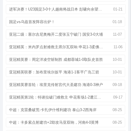
进军决赛！U23国足3-0十人越南将战日本 彭啸向余望王钰栋破门
01-21
国足vs乌兹首发阵容出炉！
01-18
亚冠二级：塞尔吉尼奥梅开二度张玉宁破门 国安3-0大埔
11-07
亚冠精英：米内罗点射难救主席尔瓦双响 申花1-3柔佛新山
11-06
亚冠精英赛：周定洋凌空斩制胜 成都蓉城1-0取队史首胜
10-01
亚冠精英联赛：加布里埃尔扳平 海港1-1客平广岛三箭
10-01
亚冠精英赛首轮：埃里克传射宫代大圣建功 海港0-3神户
09-18
亚冠精英第1轮：特谢拉破门难救主 申花客场1-2遭江原逆转
09-17
中超：克雷桑破荒-卡扎伊什维利建功 泰山3-2西海岸
08-25
中超：卡多索点射建功+2助攻马亚双响，河南4-0英博
08-25