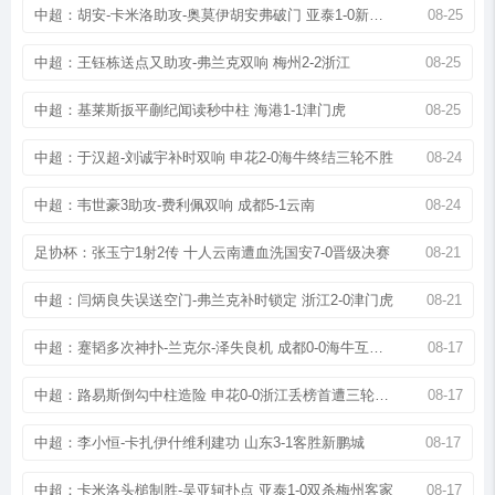
中超：胡安-卡米洛助攻-奥莫伊胡安弗破门 亚泰1-0新鹏城
08-25
中超：王钰栋送点又助攻-弗兰克双响 梅州2-2浙江
08-25
中超：基莱斯扳平蒯纪闻读秒中柱 海港1-1津门虎
08-25
中超：于汉超-刘诚宇补时双响 申花2-0海牛终结三轮不胜
08-24
中超：韦世豪3助攻-费利佩双响 成都5-1云南
08-24
足协杯：张玉宁1射2传 十人云南遭血洗国安7-0晋级决赛
08-21
中超：闫炳良失误送空门-弗兰克补时锁定 浙江2-0津门虎
08-21
中超：蹇韬多次神扑-兰克尔-泽失良机 成都0-0海牛互交白卷
08-17
中超：路易斯倒勾中柱造险 申花0-0浙江丢榜首遭三轮不胜
08-17
中超：李小恒-卡扎伊什维利建功 山东3-1客胜新鹏城
08-17
中超：卡米洛头槌制胜-吴亚轲扑点 亚泰1-0双杀梅州客家
08-17