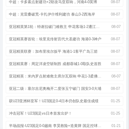
中超：卡多索点射建功+2助攻马亚双响，河南4-0英博
08-07
中超：克雷桑破荒-卡扎伊什维利建功 泰山3-2西海岸
08-07
亚冠精英第1轮：特谢拉破门难救主 申花客场1-2遭江原逆转
08-07
亚冠精英赛首轮：埃里克传射宫代大圣建功 海港0-3神户
08-07
亚冠精英联赛：加布里埃尔扳平 海港1-1客平广岛三箭
08-07
亚冠精英赛：周定洋凌空斩制胜 成都蓉城1-0取队史首胜
08-07
亚冠精英：米内罗点射难救主席尔瓦双响 申花1-3柔佛新山
08-07
亚冠二级：塞尔吉尼奥梅开二度张玉宁破门 国安3-0大埔
08-07
获U23亚洲杯亚军！U23国足0-4日本仍创队史最佳成绩
01-25
冲击冠军！U23国足vs日本首发出炉！
01-25
半场战报-U23国足0-0越南 李昊救险+造黄牌 国足控球超6成
01-21