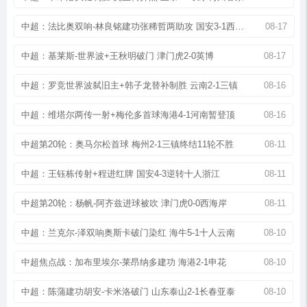
中超：法比奥双响-林良铭建功张稀哲两助攻 国安3-1西海岸
08-17
中超：基莱斯-世界波+王秋明破门 津门虎2-0英博
08-17
中超：罗竞世界波弑旧主+韩子龙替补制胜 云南2-1三镇
08-16
中超：维塔尔两传一射+梅伦多首球海港4-1河南暂登顶
08-16
中超第20轮：奥马尔松首球 梅州2-1三镇终结11轮不胜
08-11
中超：王钰栋传射+程进红牌 国安4-3逆转十人浙江
08-11
中超第20轮：杨帆-阿齐兹进球被吹 津门虎0-0西海岸
08-11
中超：兰克尔-泽双响奥斯卡破门染红 海牛5-1十人云南
08-10
中超焦点战：加布里埃尔-莱昂纳多建功 海港2-1申花
08-10
中超：陈蒲建功胡安-卡米洛破门 山东泰山2-1长春亚泰
08-10